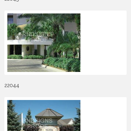
22044