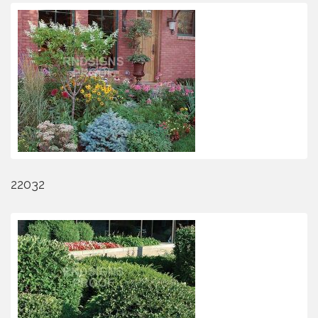
22032