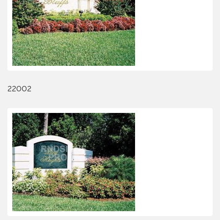
22002