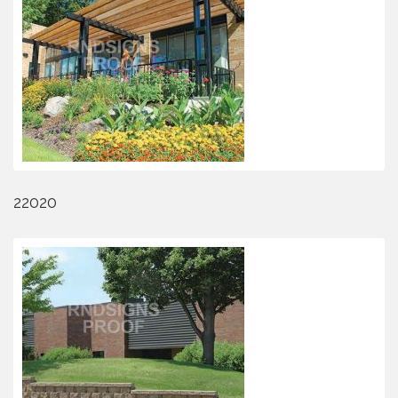
22020