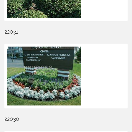
22031
22030