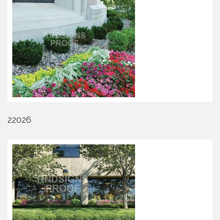
22026