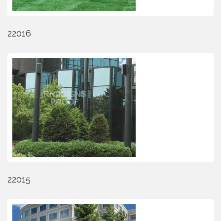
22016
22015