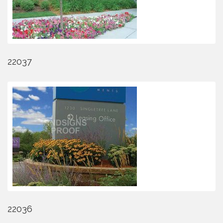
22037
22036