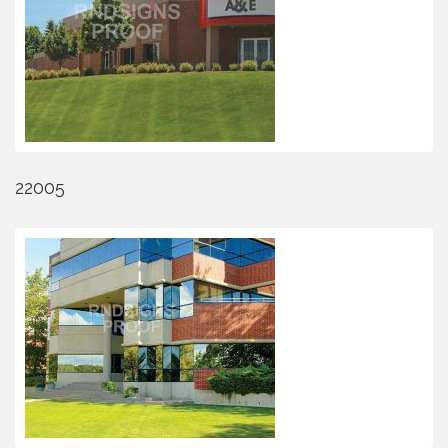
22005