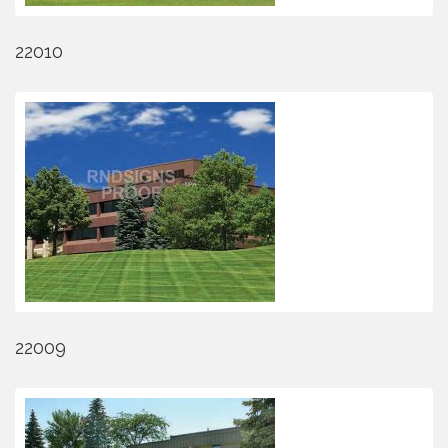
22010
22009