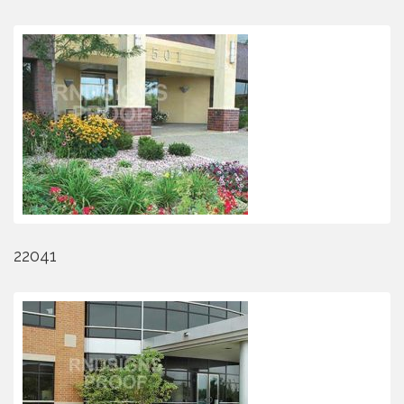
22041