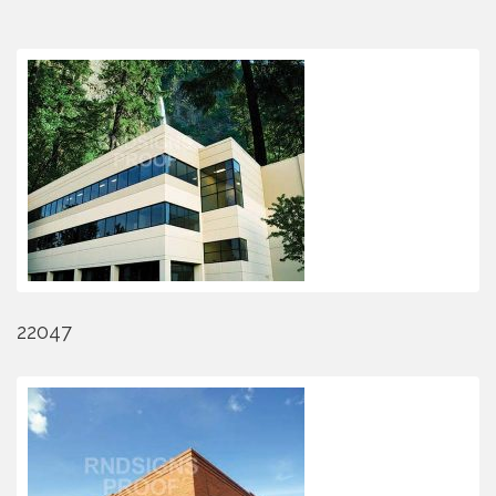
22047