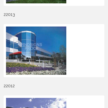
22013
22012