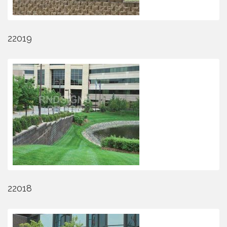
22019
22018